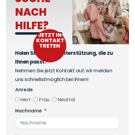
NACH
HILFE?
JETZT IN
KONTAKT
TRETEN
Holen Sie sich die Unterstützung, die zu
Ihnen passt.
Nehmen Sie jetzt Kontakt auf, wir melden
uns schnellstmöglich bei Ihnen!
Anrede
Herr
Frau
Neutral
Nachname