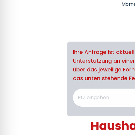
Mome
Ihre Anfrage ist aktuel
Unterstützung an eine
über das jeweilige For
das unten stehende Feld
Haushal