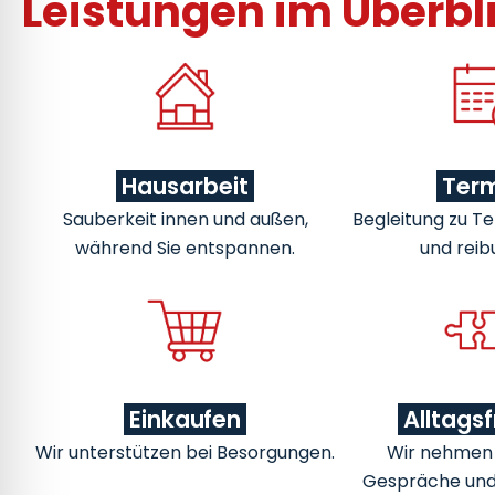
Leistungen im Überbl
Hausarbeit
Ter
Sauberkeit innen und außen,
Begleitung zu Te
während Sie entspannen.
und reib
Einkaufen
Alltags
Wir unterstützen bei Besorgungen.
Wir nehmen u
Gespräche un