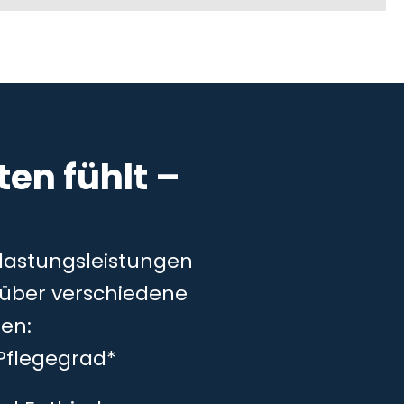
en fühlt –
tlastungsleistungen
– über verschiedene
en:
Pflegegrad*