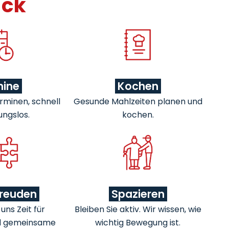
ick
mine
Kochen
rminen, schnell
Gesunde Mahlzeiten planen und
ungslos.
kochen.
freuden
Spazieren
ns Zeit für
Bleiben Sie aktiv. Wir wissen, wie
d gemeinsame
wichtig Bewegung ist.