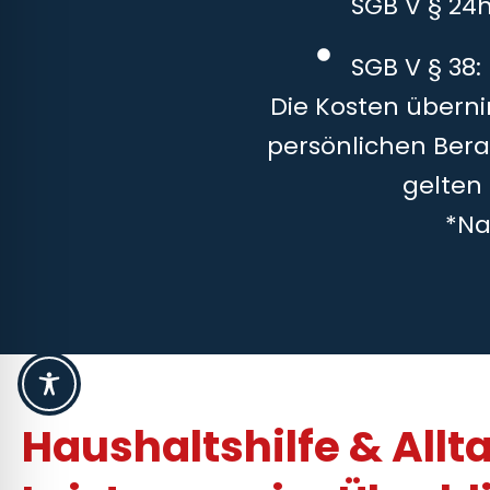
SGB V § 24
SGB V § 38:
Die Kosten überni
persönlichen Bera
gelten
*Na
Haushaltshilfe & Allt