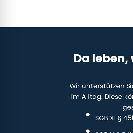
Da leben,
Wir unterstützen S
im Alltag. Diese k
ge
SGB XI § 4