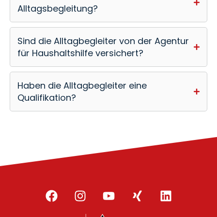
Alltagsbegleitung?
Sind die Alltagbegleiter von der Agentur
für Haushaltshilfe versichert?
Haben die Alltagbegleiter eine
Qualifikation?
F
I
Y
X
L
a
n
o
i
i
c
s
u
n
n