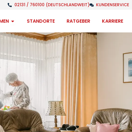
02131 / 760100 (DEUTSCHLANDWEIT)
KUNDENSERVICE
Open Unternehmen
MEN
STANDORTE
RATGEBER
KARRIERE