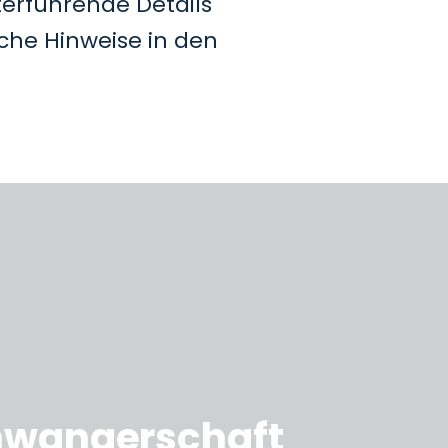
terführende Details
che Hinweise in den
hwangerschaft