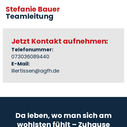
Stefanie Bauer
Teamleitung
Jetzt Kontakt aufnehmen:
Telefonummer:
073036089440
E-Mail:
illertissen@agfh.de
Da leben, wo man sich am
wohlsten fühlt – Zuhause