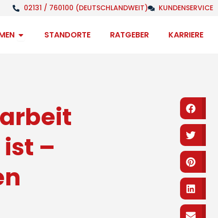
02131 / 760100 (DEUTSCHLANDWEIT)
KUNDENSERVICE
Open Unternehmen
MEN
STANDORTE
RATGEBER
KARRIERE
arbeit
Fa
Tw
ist –
Pi
en
Li
Em