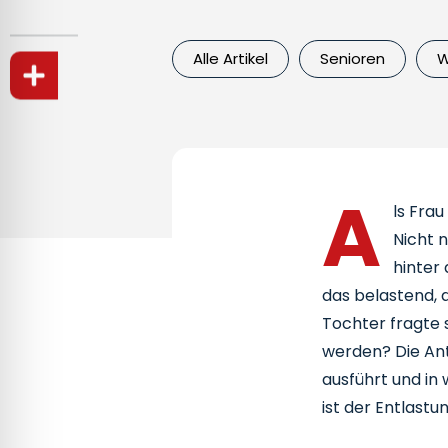
Alle Artikel
Senioren
W
A
ls Fra
Nicht n
hinter
das belastend, d
Tochter fragte 
werden? Die Ant
ausführt und in
ist der Entlast