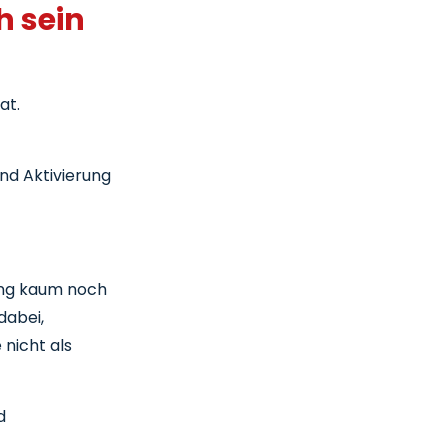
h sein
at.
nd Aktivierung
kung kaum noch
dabei,
nicht als
d