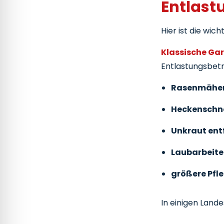
Entlast
Hier ist die wich
Klassische Ga
Entlastungsbetr
Rasenmähe
Heckenschn
Unkraut ent
Laubarbeit
größere Pfl
In einigen Land