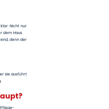
lar: Nicht nur
ter dem Haus
tend, denn der
r sie ausführt
.
haupt?
Pflege-