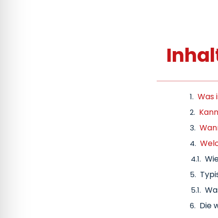
Inhal
Was i
Kann
Wann
Welc
Wie
Typi
Was
Die 