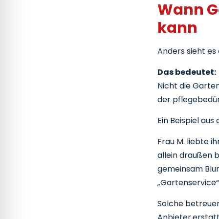
Wann Ga
kann
Anders sieht es
Das bedeutet:
Nicht die Garte
der pflegebedür
Ein Beispiel aus
Frau M. liebte 
allein draußen b
gemeinsam Blume
„Gartenservice“
Solche betreuer
Anbieter,erstatt