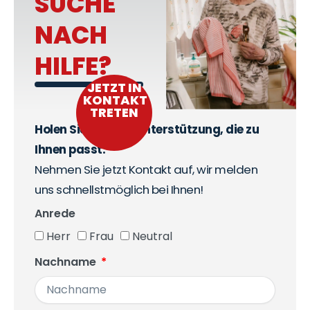
SUCHE
NACH
HILFE?
JETZT IN
KONTAKT
TRETEN
Holen Sie sich die Unterstützung, die zu
Ihnen passt.
Nehmen Sie jetzt Kontakt auf, wir melden
uns schnellstmöglich bei Ihnen!
Anrede
Herr
Frau
Neutral
Nachname