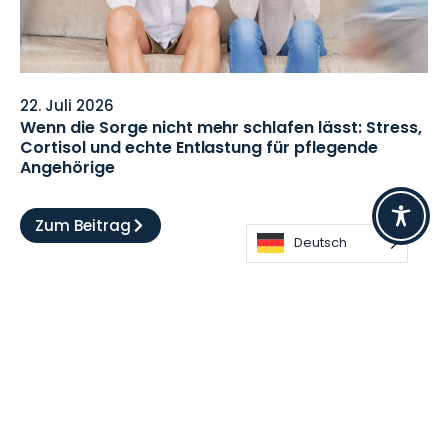
22. Juli 2026
Wenn die Sorge nicht mehr schlafen lässt: Stress,
Cortisol und echte Entlastung für pflegende
Angehörige
Zum Beitrag
Deutsch
F
I
Y
X
L
a
n
o
i
i