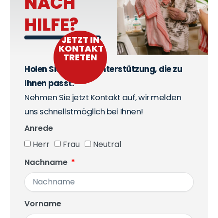
NACH
HILFE?
JETZT IN
KONTAKT
TRETEN
Holen Sie sich die Unterstützung, die zu
Ihnen passt.
Nehmen Sie jetzt Kontakt auf, wir melden
uns schnellstmöglich bei Ihnen!
Anrede
Herr
Frau
Neutral
Nachname
Vorname