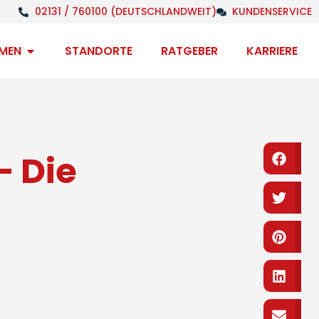
02131 / 760100 (DEUTSCHLANDWEIT)
KUNDENSERVICE
Open Unternehmen
MEN
STANDORTE
RATGEBER
KARRIERE
– Die
Fa
Tw
Pi
Li
Em