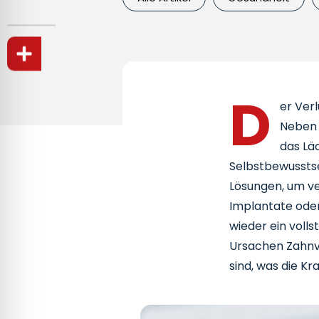
D
er Verl
Neben 
das Lä
Selbstbewusstse
Lösungen, um ve
Implantate oder
wieder ein volls
Ursachen Zahnve
sind, was die K