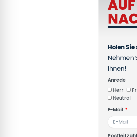
AUF
NAC
Holen Sie 
Nehmen Si
Ihnen!
Anrede
Herr
F
Neutral
E-Mail
Postleitzah