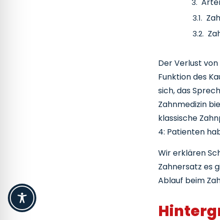
Arte
Zah
Za
Za
Der Verlust von
Ko
Funktion des Ka
Zahn
sich, das Sprec
Was
Zahnmedizin bie
Sp
klassische Zahn
Zahn
4: Patienten hab
Dri
Wir erklären Sc
Wa
Zahnersatz es g
He
Ablauf beim Zah
Za
Hinterg
Abla