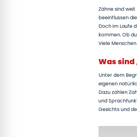
Ers
Zähne sind weit
Dia
beeinflussen di
He
Doch im Laufe 
Be
kommen. Ob durc
Na
Viele Menschen 
Vor
Was sind 
Tipp
Frü
Unter dem Begri
Hei
eigenen natürli
Ei
Dazu zählen Zah
Re
und Sprachfunkt
Gesichts und de