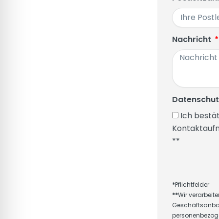
Nachricht
Datenschu
Ich bestä
Kontaktauf
**
*
Pflichtfelder
**
Wir verarbei
Geschäftsanbahn
personenbezoge