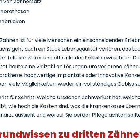
n von Zahnersatz
nprothesen
hnbrücken
hnimplantate
 Zähnen ist für viele Menschen ein einschneidendes Erleb
mbinationen und Spezialformen
uens geht auch ein Stück Lebensqualität verloren, das Lä
implantate im Detail
hen fällt schwerer und oft sinkt das Selbstbewusstsein. 
 sind Zahnimplantate?
tet heute eine Vielzahl an Lösungen, um verlorene Zähne
ezielle Methoden – All-on-4
prothese, hochwertige Implantate oder innovative Konze
ersatz: Kosten und Krankenkasse
en viele Möglichkeiten, wieder ein vollständiges Gebiss zu
tte Zähne Kosten: Welche Kosten entstehen?
hritt für Schritt: Welche Ursachen Zahnverlust hat, welch
s ist die Regelversorgung?
ibt, wie hoch die Kosten sind, was die Krankenkasse über
il- und Kostenplan
narzt aussieht und worauf Sie bei der Pflege achten sollt
hnzusatzversicherung
rundwissen zu dritten Zähn
uf beim Zahnarzt