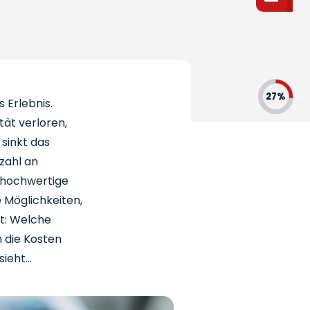
27%
 Erlebnis.
ät verloren,
 sinkt das
zahl an
 hochwertige
 Möglichkeiten,
tt: Welche
h die Kosten
sieht…