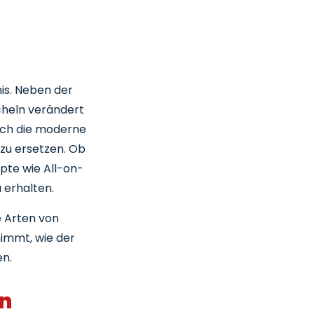
nis. Neben der
cheln verändert
Doch die moderne
 zu ersetzen. Ob
pte wie All-on-
 erhalten.
e Arten von
nimmt, wie der
en.
en