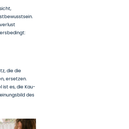
icht,
stbewusstsein.
verlust
ersbedingt:
z, die die
n, ersetzen.
ist es, die Kau-
einungsbild des