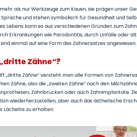
tberatung
 mehr als nur Werkzeuge zum Kauen, sie prägen unser Ges
gnostik und Planung
e Sprache und stehen symbolisch für Gesundheit und Selb
il- und Kostenplan
des Lebens kann es aus verschiedenen Gründen zum Zahn
handlung und Eingriffe
h Erkrankungen wie Parodontitis, durch Unfälle oder alt
chsorge und Kontrolle
sind einmal auf eine Form des Zahnersatzes angewiesen.
- und Nachteile: Feste vs. mobile Zahnersatzlösungen
„dritte Zähne“?
s für Patienten
hzeitig beraten lassen
ff „dritte Zähne“ versteht man alle Formen von Zahnersat
l- und Kostenplan gründlich prüfen
chen Zähne, also die „zweiten Zähne“ nach den Milchzähne
genanteile durch Zahnzusatzversicherung absichern
nprothesen, Zahnbrücken oder auch Zahnimplantate. Ziel 
gelmäßige Zahnpflege für maximale Haltbarkeit
ion wiederherzustellen, aber auch das ästhetische Ersch
s Lächelns zu erhalten.