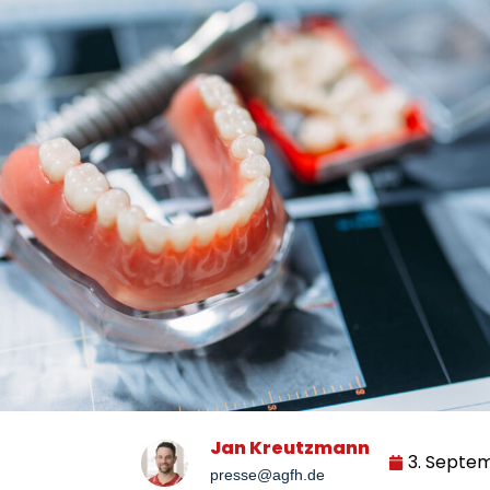
Jan Kreutzmann
3. Septe
presse@agfh.de