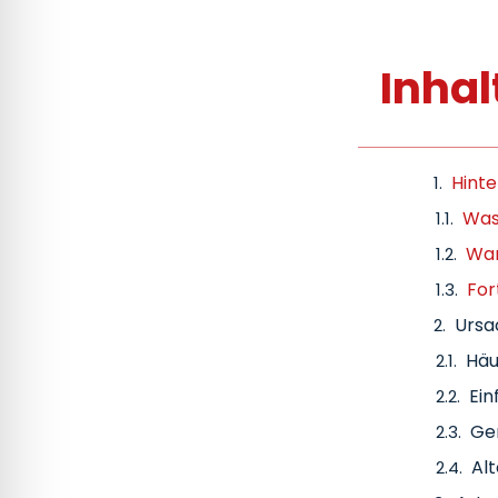
Inhal
Hinte
Was 
War
For
Ursa
Häu
Ein
Ge
Alt