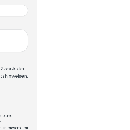
m Zweck der
zhinweisen.
hme und
r
. In diesem Fall