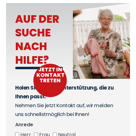
AUF DER
SUCHE
NACH
HILFE?
JETZT IN
KONTAKT
TRETEN
Holen Sie sich die Unterstützung, die zu
Ihnen passt.
Nehmen Sie jetzt Kontakt auf, wir melden
uns schnellstmöglich bei Ihnen!
Anrede
Herr
Frau
Neutral