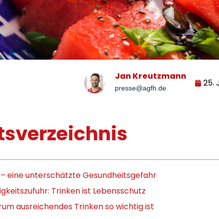
Jan Kreutzmann
25. 
presse@agfh.de
tsverzeichnis
 – eine unterschätzte Gesundheitsgefahr
igkeitszufuhr: Trinken ist Lebensschutz
um ausreichendes Trinken so wichtig ist