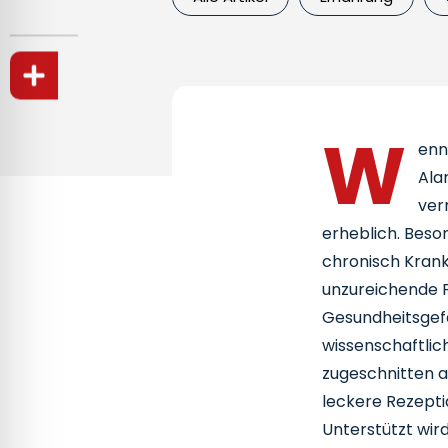
W
enn
Ala
ver
erheblich. Beso
chronisch Krank
unzureichende F
Gesundheitsgefa
wissenschaftlich
zugeschnitten au
leckere Rezepti
Unterstützt wir