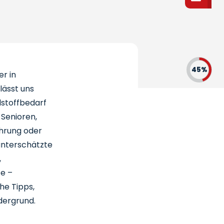
45%
r in
lässt uns
lstoffbedarf
 Senioren,
ährung oder
 unterschätzte
,
ze –
he Tipps,
dergrund.