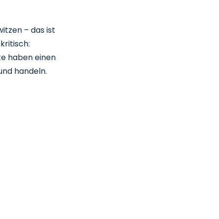
t
itzen – das ist
ritisch:
ke haben einen
und handeln.
!