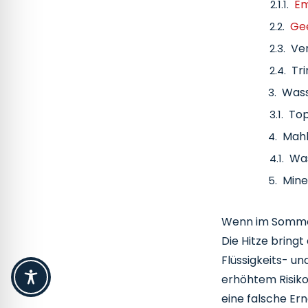
Em
Ge
Ve
Tr
Wass
Top
Mahl
Was
Mine
Anz
Wenn im Sommer 
Au
Die Hitze bring
Kühl
Flüssigkeits- u
Hei
erhöhtem Risiko
Rez
eine falsche Er