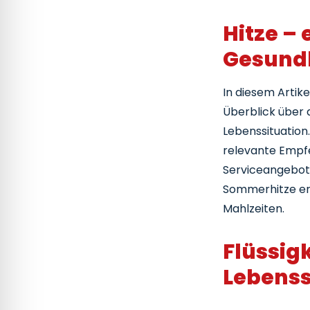
G
S
Hitze –
I
Gesund
W
In diesem Artik
C
Überblick über d
F
Lebenssituation
relevante Empfe
Serviceangebot: 
Sommerhitze erl
Mahlzeiten.
Flüssigk
Lebens