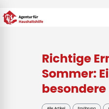
Zum
Inhalt
springen
Richtige Er
Sommer: Ei
besondere 
Alle Artikel
Ernährung