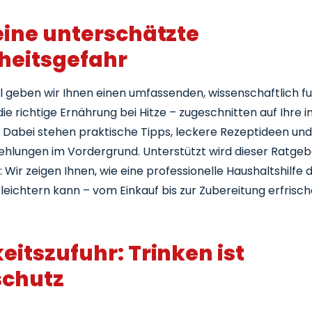
urken-Joghurt-Suppe (kalt)
ommergemüse-Pfanne
 eine unterschätzte
nfused Water
heitsgefahr
assermelonen-Feta-Salat
el geben wir Ihnen einen umfassenden, wissenschaftlich f
hecklisten für Ihre Lebenssituation
ie richtige Ernährung bei Hitze – zugeschnitten auf Ihre in
azit Richtige Ernährung bei Hitze im Sommer
. Dabei stehen praktische Tipps, leckere Rezeptideen und
hlungen im Vordergrund. Unterstützt wird dieser Ratge
Wir zeigen Ihnen, wie eine professionelle Haushaltshilfe d
eichtern kann – vom Einkauf bis zur Zubereitung erfrisc
eitszufuhr: Trinken ist
schutz