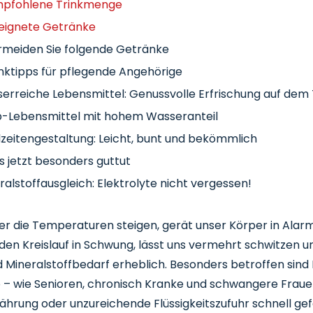
pfohlene Trinkmenge
eignete Getränke
rmeiden Sie folgende Getränke
inktipps für pflegende Angehörige
erreiche Lebensmittel: Genussvolle Erfrischung auf dem 
-Lebensmittel mit hohem Wasseranteil
zeitengestaltung: Leicht, bunt und bekömmlich
 jetzt besonders guttut
ralstoffausgleich: Elektrolyte nicht vergessen!
eichen für Mineralstoffmangel
die Temperaturen steigen, gerät unser Körper in Alarm
sgleich Mineralstoffe durch Ernährung
t den Kreislauf in Schwung, lässt uns vermehrt schwitzen 
ende Gewürze und Kräuter: Mehr als Geschmacksträger
nd Mineralstoffbedarf erheblich. Besonders betroffen sin
ß gegen heiß?
 – wie Senioren, chronisch Kranke und schwangere Frauen
eptideen für die heißen Tage
nährung oder unzureichende Flüssigkeitszufuhr schnell ge