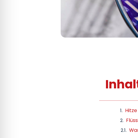
Inhal
Hitze
Flüss
War