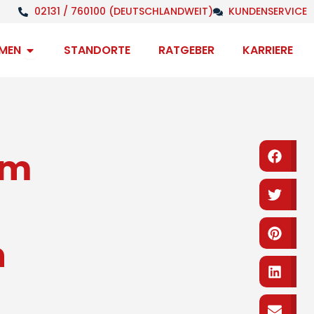
02131 / 760100 (DEUTSCHLANDWEIT)
KUNDENSERVICE
Open Unternehmen
MEN
STANDORTE
RATGEBER
KARRIERE
im
Fa
Tw
Pi
n
Li
Em