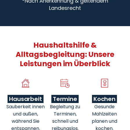
*Nach Anerkennung & geltendem
Landesrecht
Haushaltshilfe &
Alltagsbegleitung: Unsere
Leistungen im Überblick
Hausarbeit
Termine
Kochen
Sauberkeit innen
Begleitung zu
Gesunde
und außen,
Terminen,
Mahlzeiten
während Sie
schnell und
planen und
entspannen.
reibungslos.
kochen.