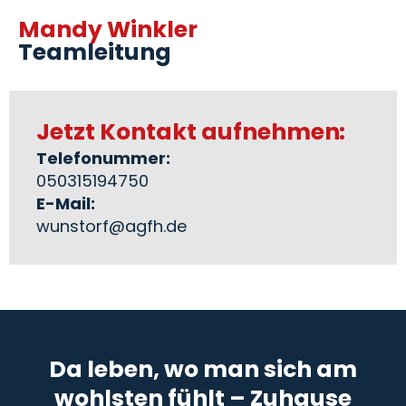
Mandy Winkler
Teamleitung
Jetzt Kontakt aufnehmen:
Telefonummer:
050315194750
E-Mail:
wunstorf@agfh.de
Da leben, wo man sich am
wohlsten fühlt – Zuhause