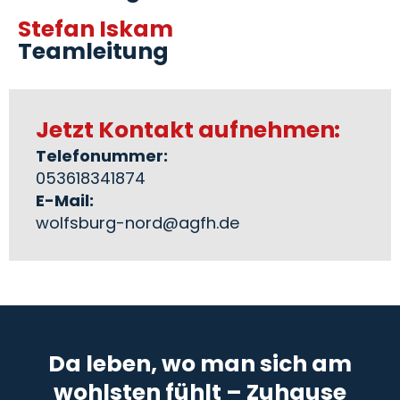
Stefan Iskam
Teamleitung
Jetzt Kontakt aufnehmen:
Telefonummer:
053618341874
E-Mail:
wolfsburg-nord@agfh.de
Da leben, wo man sich am
wohlsten fühlt – Zuhause