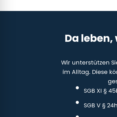
Da leben,
Wir unterstützen S
im Alltag. Diese k
ge
SGB XI § 4
SGB V § 24