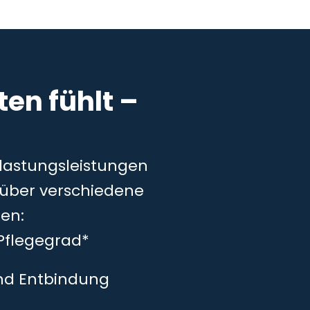
en fühlt –
tlastungsleistungen
– über verschiedene
en:
Pflegegrad*
und Entbindung