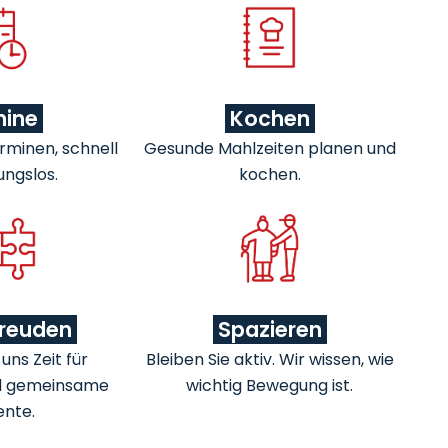
mine
Kochen
rminen, schnell
Gesunde Mahlzeiten planen und
ungslos.
kochen.
freuden
Spazieren
ns Zeit für
Bleiben Sie aktiv. Wir wissen, wie
d gemeinsame
wichtig Bewegung ist.
nte.