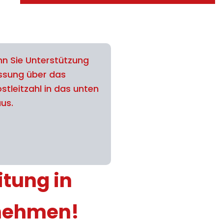
n Sie Unterstützung
assung über das
stleitzahl in das unten
aus.
itung in
fnehmen!