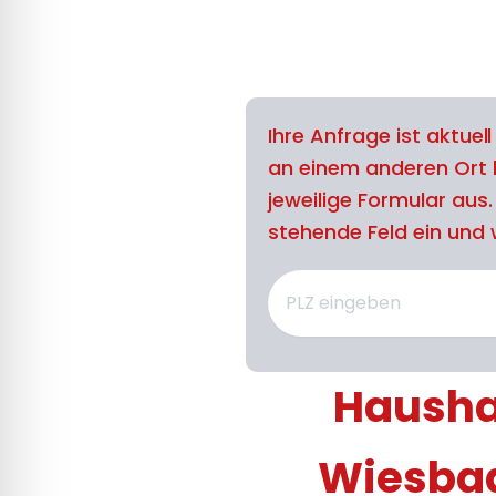
Ihre Anfrage ist aktuel
an einem anderen Ort 
jeweilige Formular aus
stehende Feld ein und w
Haushal
Wiesbad