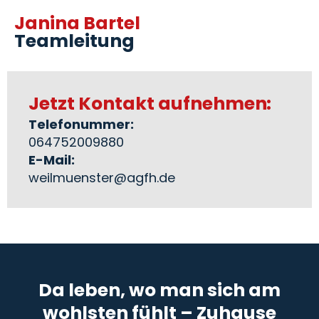
Janina Bartel
Teamleitung
Jetzt Kontakt aufnehmen:
Telefonummer:
064752009880
E-Mail:
weilmuenster@agfh.de
Da leben, wo man sich am
wohlsten fühlt – Zuhause