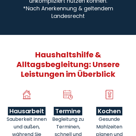
unkompliziert nutzen können.
*Nach Anerkennung & geltendem
Landesrecht
Haushaltshilfe &
Alltagsbegleitung: Unsere
Leistungen im Überblick
Hausarbeit
Termine
Kochen
Sauberkeit innen
Begleitung zu
Gesunde
und außen,
Terminen,
Mahlzeiten
während Sie
schnell und
planen und