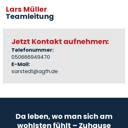
Lars Müller
Teamleitung
Jetzt Kontakt aufnehmen:
Telefonummer:
050666949470
E-Mail:
sarstedt@agfh.de
Da leben, wo man sich am
wohlsten fühlt – Zuhause