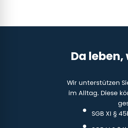
Da leben,
Wir unterstützen S
im Alltag. Diese k
ge
SGB XI § 4