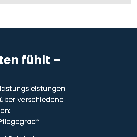
en fühlt –
tlastungsleistungen
– über verschiedene
en:
Pflegegrad*