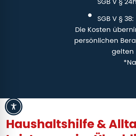
SGB V § 24
SGB V § 38:
Die Kosten überni
persönlichen Bera
gelten
*Na
Haushaltshilfe & Allt