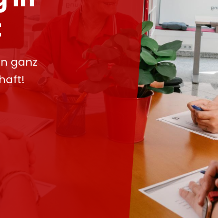
t
in ganz
haft!