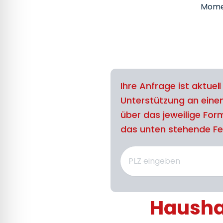
Mome
Ihre Anfrage ist aktuel
Unterstützung an eine
über das jeweilige For
das unten stehende Feld
Haushal