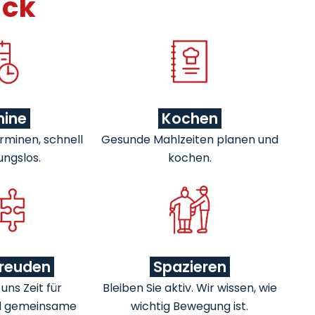
ick
mine
Kochen
rminen, schnell
Gesunde Mahlzeiten planen und
ungslos.
kochen.
freuden
Spazieren
ns Zeit für
Bleiben Sie aktiv. Wir wissen, wie
d gemeinsame
wichtig Bewegung ist.