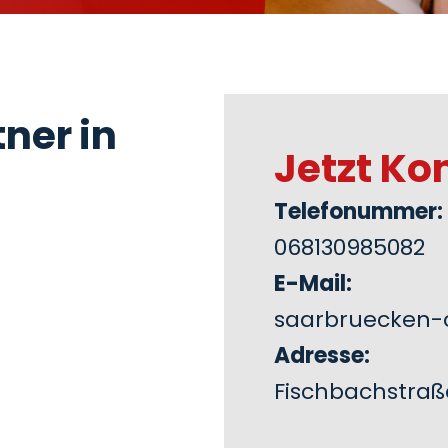
ner in
Jetzt Ko
Telefonummer:
068130985082
E-Mail:
saarbruecken-
Adresse:
Fischbachstraß