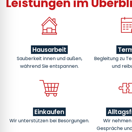
Leistungen im Überbl
Hausarbeit
Ter
Sauberkeit innen und außen,
Begleitung zu Te
während Sie entspannen.
und reib
Einkaufen
Alltags
Wir unterstützen bei Besorgungen.
Wir nehmen u
Gespräche un