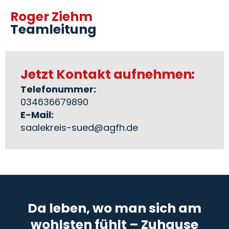
Roger Ziehm
Teamleitung
Jetzt Kontakt aufnehmen:
Telefonummer:
034636679890
E-Mail:
saalekreis-sued@agfh.de
Da leben, wo man sich am
wohlsten fühlt – Zuhause