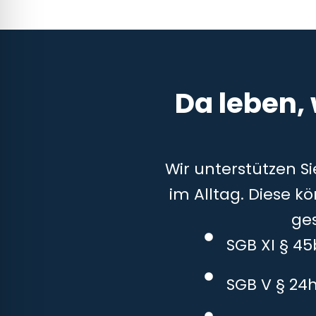
Da leben,
Wir unterstützen S
im Alltag. Diese k
ge
SGB XI § 4
SGB V § 24