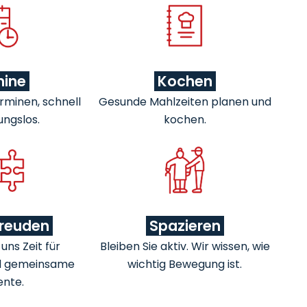
mine
Kochen
rminen, schnell
Gesunde Mahlzeiten planen und
ungslos.
kochen.
freuden
Spazieren
ns Zeit für
Bleiben Sie aktiv. Wir wissen, wie
d gemeinsame
wichtig Bewegung ist.
nte.