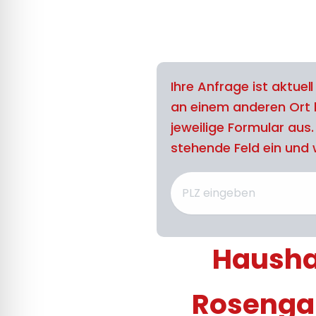
Ihre Anfrage ist aktuel
an einem anderen Ort 
jeweilige Formular aus
stehende Feld ein und w
Haushal
Rosengar