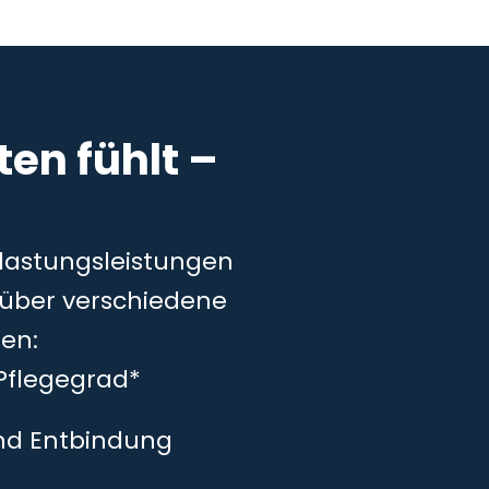
en fühlt –
tlastungsleistungen
– über verschiedene
en:
Pflegegrad*
und Entbindung