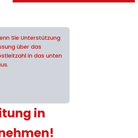
nn Sie Unterstützung
assung über das
stleitzahl in das unten
aus.
itung in
ufnehmen!