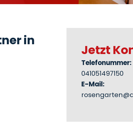
ner in
Jetzt Ko
Telefonummer:
041051497150
E-Mail:
rosengarten@a