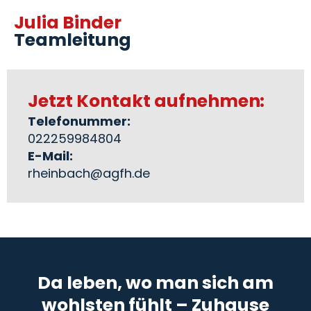
Julia Binder
Teamleitung
Jetzt Kontakt aufnehmen:
Telefonummer:
022259984804
E-Mail:
rheinbach@agfh.de
Da leben, wo man sich am
wohlsten fühlt – Zuhause