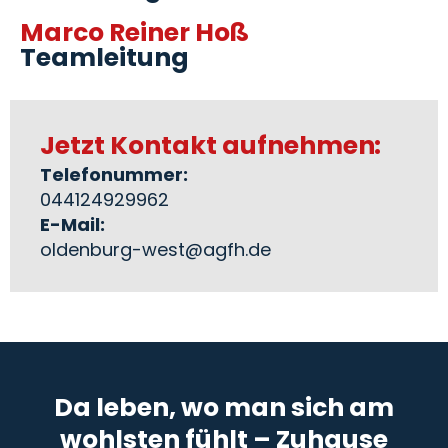
Marco Reiner Hoß
Teamleitung
Jetzt Kontakt aufnehmen:
Telefonummer:
044124929962
E-Mail:
oldenburg-west@agfh.de
Da leben, wo man sich am
wohlsten fühlt – Zuhause