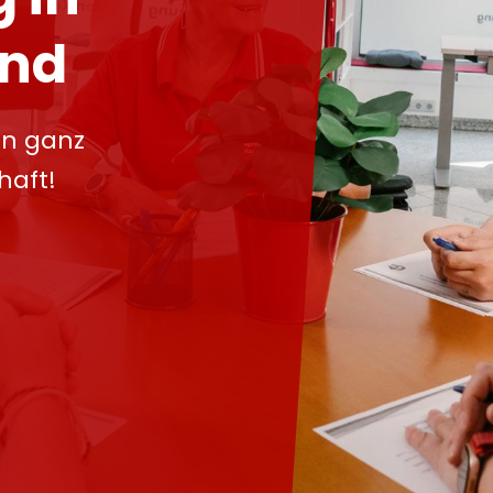
and
in ganz
haft!