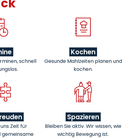
ick
mine
Kochen
rminen, schnell
Gesunde Mahlzeiten planen und
ungslos.
kochen.
freuden
Spazieren
ns Zeit für
Bleiben Sie aktiv. Wir wissen, wie
d gemeinsame
wichtig Bewegung ist.