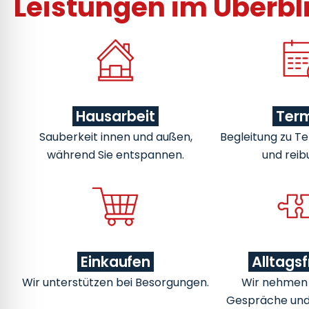
Leistungen im Überbl
Hausarbeit
Ter
Sauberkeit innen und außen,
Begleitung zu Te
während Sie entspannen.
und reib
Einkaufen
Alltags
Wir unterstützen bei Besorgungen.
Wir nehmen u
Gespräche un