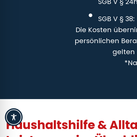
SGB V § 24
SGB V § 38:
Die Kosten überni
persönlichen Bera
gelten
*Na
Haushaltshilfe & Allt