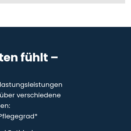
en fühlt –
tlastungsleistungen
– über verschiedene
en:
Pflegegrad*