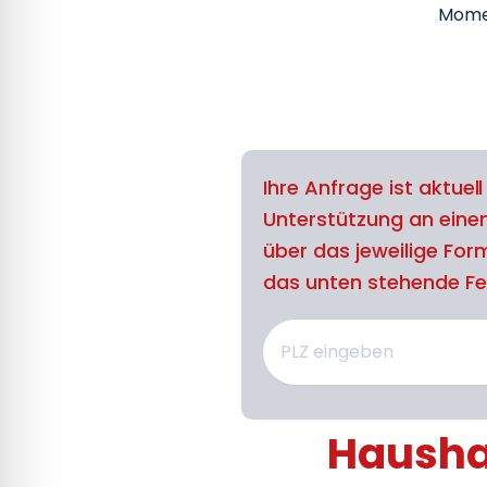
Mome
Ihre Anfrage ist aktuel
Unterstützung an eine
über das jeweilige For
das unten stehende Feld
Haushal