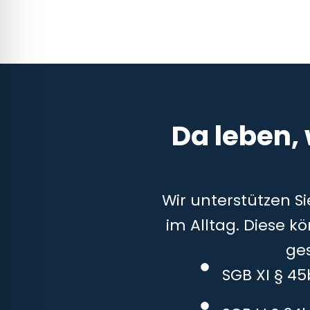
Da leben,
Wir unterstützen S
im Alltag. Diese k
ge
SGB XI § 4