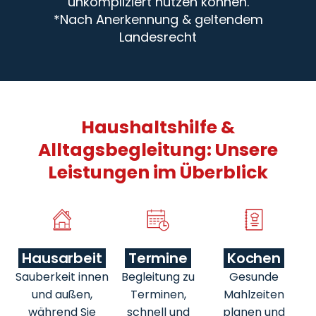
unkompliziert nutzen können.
*Nach Anerkennung & geltendem
Landesrecht
Haushaltshilfe &
Alltagsbegleitung: Unsere
Leistungen im Überblick
Hausarbeit
Termine
Kochen
Sauberkeit innen
Begleitung zu
Gesunde
und außen,
Terminen,
Mahlzeiten
während Sie
schnell und
planen und