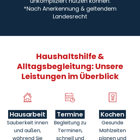
unkompliziert nutzen können.
*Nach Anerkennung & geltendem
Landesrecht
Haushaltshilfe &
Alltagsbegleitung: Unsere
Leistungen im Überblick
Hausarbeit
Termine
Kochen
Sauberkeit innen
Begleitung zu
Gesunde
und außen,
Terminen,
Mahlzeiten
während Sie
schnell und
planen und