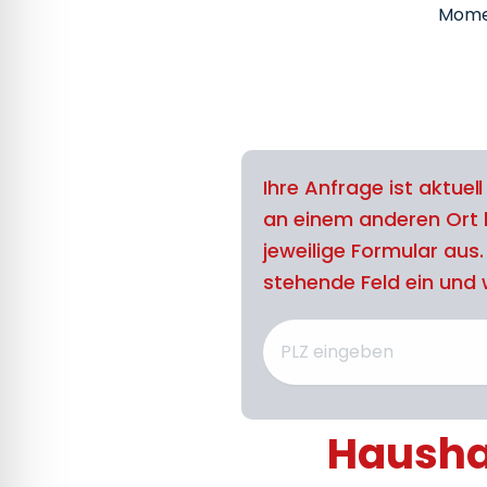
Mome
Ihre Anfrage ist aktuel
an einem anderen Ort 
jeweilige Formular aus
stehende Feld ein und w
Haushal