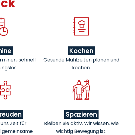
ick
mine
Kochen
rminen, schnell
Gesunde Mahlzeiten planen und
ungslos.
kochen.
freuden
Spazieren
ns Zeit für
Bleiben Sie aktiv. Wir wissen, wie
d gemeinsame
wichtig Bewegung ist.