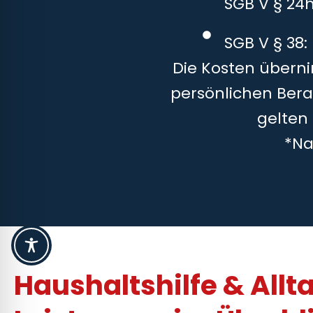
SGB V § 24
SGB V § 38:
Die Kosten überni
persönlichen Bera
gelten
*Na
Haushaltshilfe & Allt