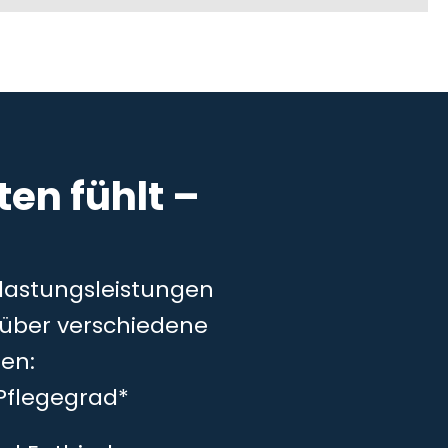
en fühlt –
tlastungsleistungen
– über verschiedene
en:
Pflegegrad*