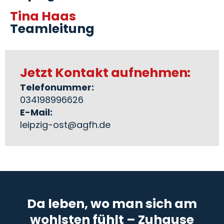
Tina Haas
Teamleitung
Jetzt Kontakt aufnehmen:
Telefonummer:
034198996626
E-Mail:
leipzig-ost@agfh.de
Da leben, wo man sich am
wohlsten fühlt – Zuhause