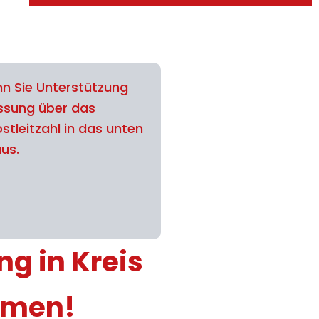
n Sie Unterstützung
assung über das
stleitzahl in das unten
aus.
ng in Kreis
hmen!