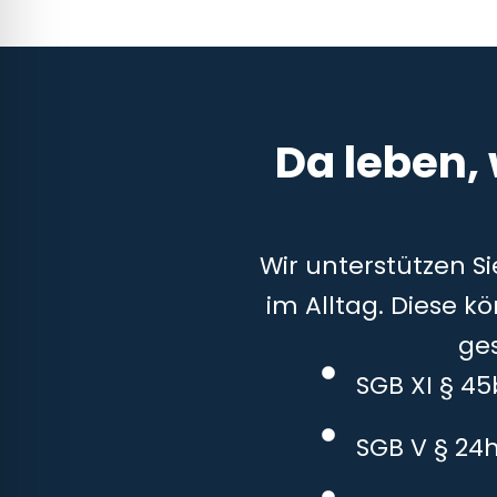
Da leben,
Wir unterstützen S
im Alltag. Diese k
ge
SGB XI § 4
SGB V § 24