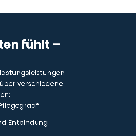
en fühlt –
tlastungsleistungen
– über verschiedene
en:
Pflegegrad*
und Entbindung