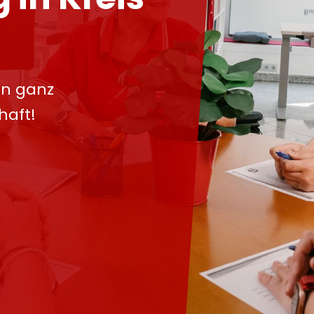
in ganz
haft!