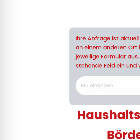
Ihre Anfrage ist aktuel
an einem anderen Ort 
jeweilige Formular aus
stehende Feld ein und w
Haushaltsh
Börd