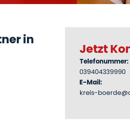
ner in
Jetzt Ko
Telefonummer:
039404339990
E-Mail:
kreis-boerde@