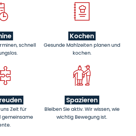
mine
Kochen
rminen, schnell
Gesunde Mahlzeiten planen und
ungslos.
kochen.
freuden
Spazieren
ns Zeit für
Bleiben Sie aktiv. Wir wissen, wie
d gemeinsame
wichtig Bewegung ist.
nte.