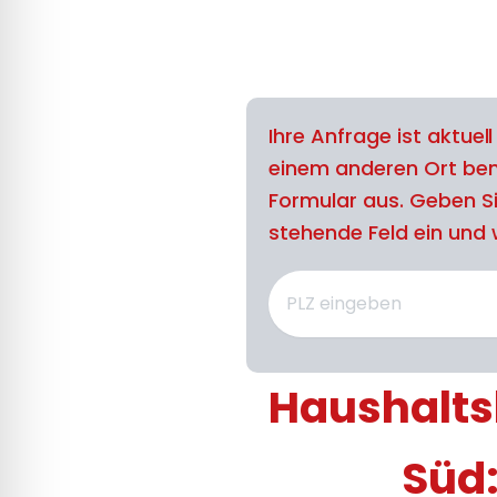
Ihre Anfrage ist aktuel
einem anderen Ort benö
Formular aus. Geben Si
stehende Feld ein und w
Haushaltsh
Süd: