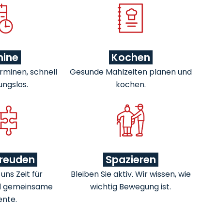
mine
Kochen
rminen, schnell
Gesunde Mahlzeiten planen und
ungslos.
kochen.
freuden
Spazieren
ns Zeit für
Bleiben Sie aktiv. Wir wissen, wie
d gemeinsame
wichtig Bewegung ist.
nte.