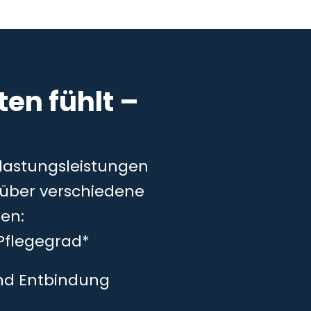
en fühlt –
tlastungsleistungen
– über verschiedene
en:
Pflegegrad*
und Entbindung