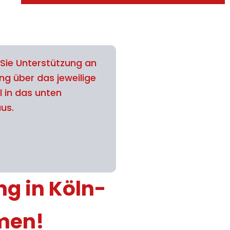
Sie Unterstützung an
ng über das jeweilige
l in das unten
aus.
ng in Köln-
hmen!