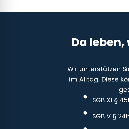
Da leben,
Wir unterstützen S
im Alltag. Diese k
ge
SGB XI § 4
SGB V § 24