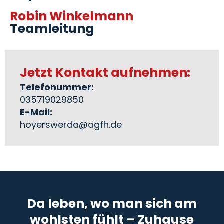
Robin Winkelmann
Teamleitung
Jetzt Kontakt aufnehmen:
Telefonummer:
035719029850
E-Mail:
hoyerswerda@agfh.de
Da leben, wo man sich am
wohlsten fühlt – Zuhause