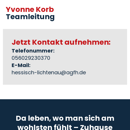
Yvonne Korb
Teamleitung
Jetzt Kontakt aufnehmen:
Telefonummer:
056029230370
E-Mail:
hessisch-lichtenau@agfh.de
Da leben, wo man sich am
wohlsten fühlt – Zuhause