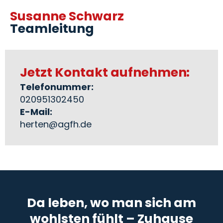
Susanne Schwarz
Teamleitung
Jetzt Kontakt aufnehmen:
Telefonummer:
020951302450
E-Mail:
herten@agfh.de
Da leben, wo man sich am
wohlsten fühlt – Zuhause