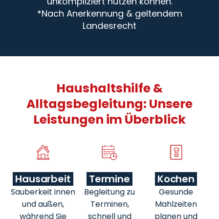
unkompliziert nutzen können.
*Nach Anerkennung & geltendem
Landesrecht
Haushaltshilfe &
Alltagsbegleitung: Unsere
Leistungen im Überblick
Hausarbeit
Termine
Kochen
Sauberkeit innen
Begleitung zu
Gesunde
und außen,
Terminen,
Mahlzeiten
während Sie
schnell und
planen und