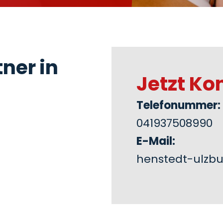
ner in
Jetzt Ko
Telefonummer:
041937508990
E-Mail:
henstedt-ulzb