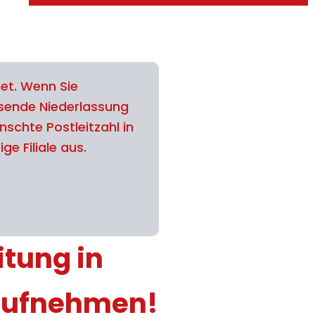
et. Wenn Sie
ssende Niederlassung
schte Postleitzahl in
ge Filiale aus.
itung in
 aufnehmen!