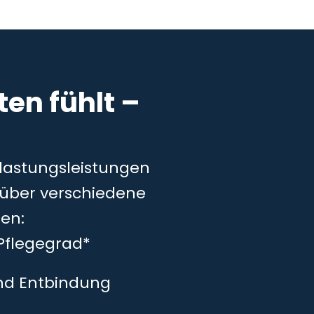
en fühlt –
tlastungsleistungen
– über verschiedene
en:
Pflegegrad*
und Entbindung