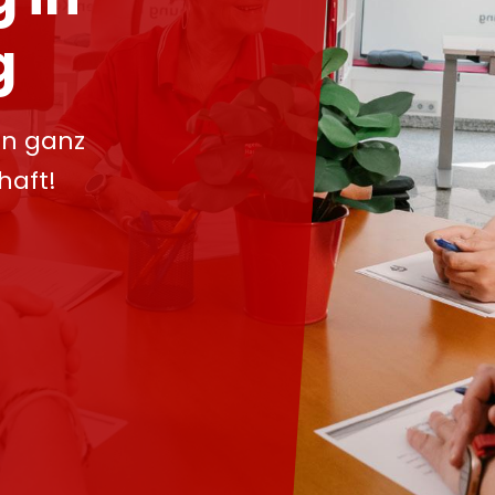
g
in ganz
haft!