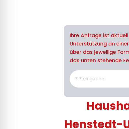
Ihre Anfrage ist aktuel
Unterstützung an eine
über das jeweilige For
das unten stehende Feld
Haushal
Henstedt-U