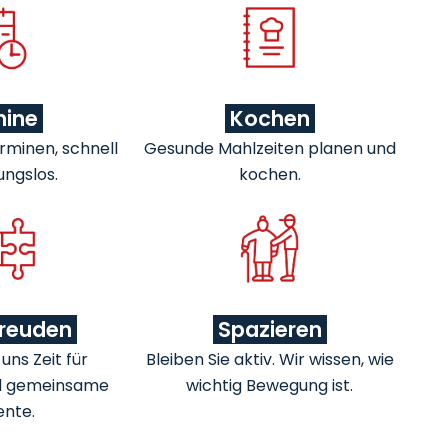
mine
Kochen
rminen, schnell
Gesunde Mahlzeiten planen und
ungslos.
kochen.
freuden
Spazieren
ns Zeit für
Bleiben Sie aktiv. Wir wissen, wie
d gemeinsame
wichtig Bewegung ist.
nte.