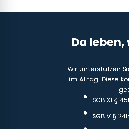
Da leben,
Wir unterstützen S
im Alltag. Diese k
ge
SGB XI § 4
SGB V § 24