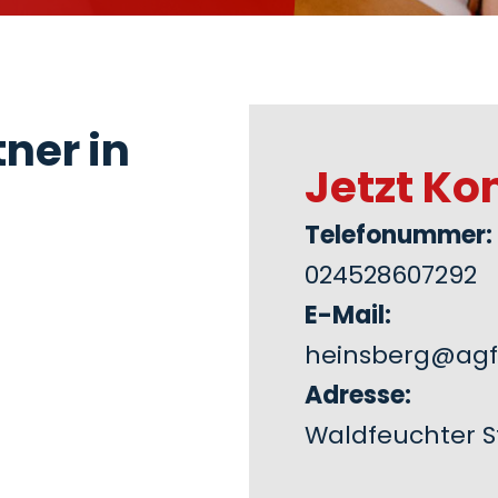
ner in
Jetzt Ko
Telefonummer:
024528607292
E-Mail:
heinsberg@agf
Adresse:
Waldfeuchter St