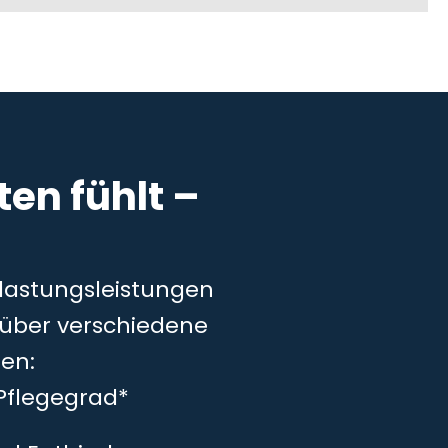
en fühlt –
tlastungsleistungen
– über verschiedene
en:
Pflegegrad*