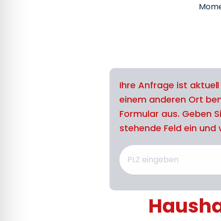
Mome
Ihre Anfrage ist aktuel
einem anderen Ort benö
Formular aus. Geben Si
stehende Feld ein und w
Haushal