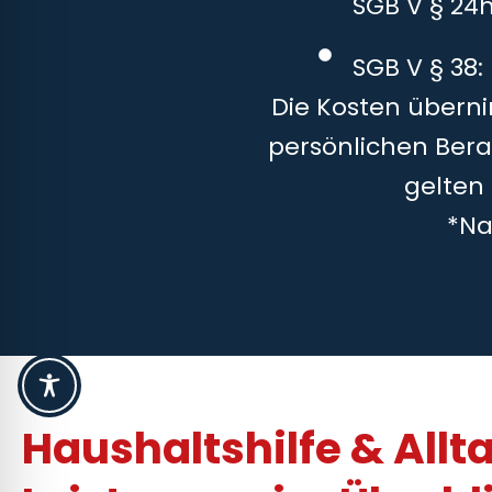
SGB V § 24
SGB V § 38:
Die Kosten überni
persönlichen Bera
gelten
*Na
Haushaltshilfe & Allt