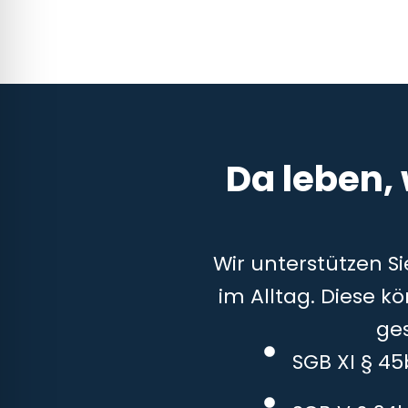
Da leben,
Wir unterstützen S
im Alltag. Diese k
ge
SGB XI § 4