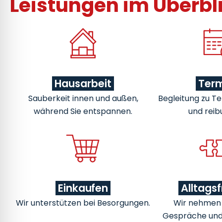
Leistungen im Überbl
Hausarbeit
Ter
Sauberkeit innen und außen,
Begleitung zu Te
während Sie entspannen.
und reib
Einkaufen
Alltags
Wir unterstützen bei Besorgungen.
Wir nehmen u
Gespräche un