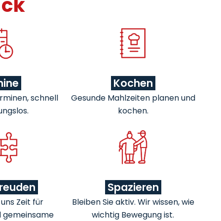
ick
mine
Kochen
rminen, schnell
Gesunde Mahlzeiten planen und
ungslos.
kochen.
freuden
Spazieren
ns Zeit für
Bleiben Sie aktiv. Wir wissen, wie
d gemeinsame
wichtig Bewegung ist.