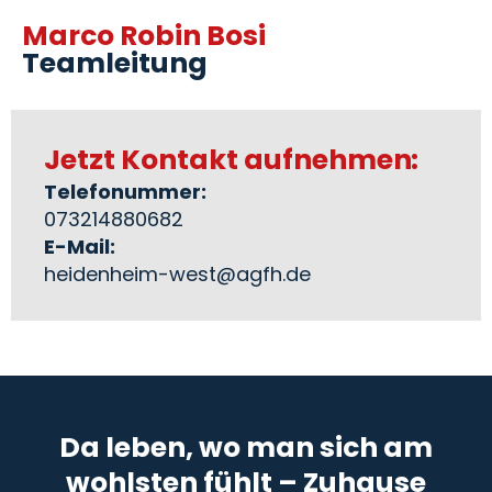
Marco Robin Bosi
Teamleitung
Jetzt Kontakt aufnehmen:
Telefonummer:
073214880682
E-Mail:
heidenheim-west@agfh.de
Da leben, wo man sich am
wohlsten fühlt – Zuhause