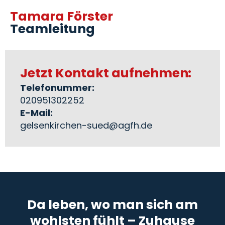
Tamara Förster
Teamleitung
Jetzt Kontakt aufnehmen:
Telefonummer:
020951302252
E-Mail:
gelsenkirchen-sued@agfh.de
Da leben, wo man sich am
wohlsten fühlt – Zuhause