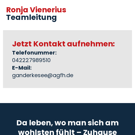
Ronja Vienerius
Teamleitung
Jetzt Kontakt aufnehmen:
Telefonummer:
042227989510
E-Mail:
ganderkesee@agfh.de
Da leben, wo man sich am
wohlsten fühlt – Zuhause