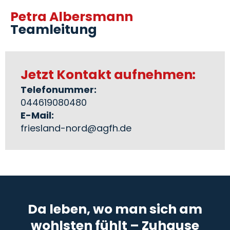
Petra Albersmann
Teamleitung
Jetzt Kontakt aufnehmen:
Telefonummer:
044619080480
E-Mail:
friesland-nord@agfh.de
Da leben, wo man sich am
wohlsten fühlt – Zuhause