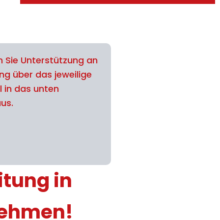
 Sie Unterstützung an
ng über das jeweilige
l in das unten
aus.
itung in
nehmen!