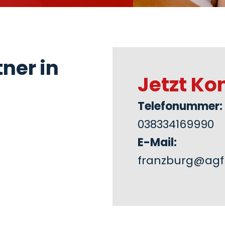
ner in
Jetzt Ko
Telefonummer:
038334169990
E-Mail:
franzburg@agf