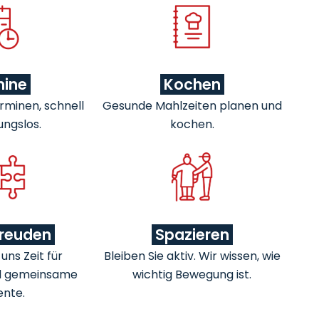
mine
Kochen
rminen, schnell
Gesunde Mahlzeiten planen und
ungslos.
kochen.
freuden
Spazieren
ns Zeit für
Bleiben Sie aktiv. Wir wissen, wie
d gemeinsame
wichtig Bewegung ist.
nte.