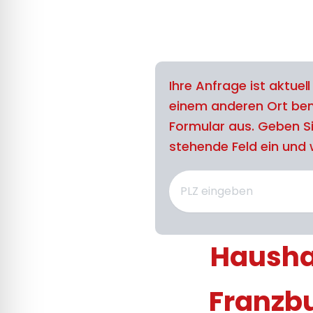
Ihre Anfrage ist aktuel
einem anderen Ort benö
Formular aus. Geben Si
stehende Feld ein und w
Haushal
Franzb