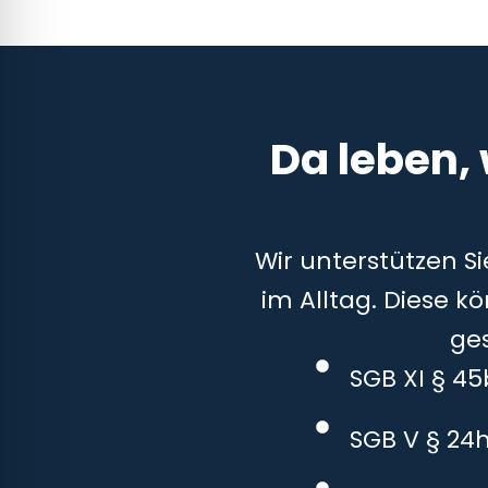
Da leben,
Wir unterstützen S
im Alltag. Diese k
ge
SGB XI § 4
SGB V § 24