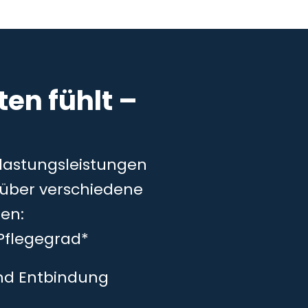
en fühlt –
tlastungsleistungen
– über verschiedene
en:
Pflegegrad*
und Entbindung