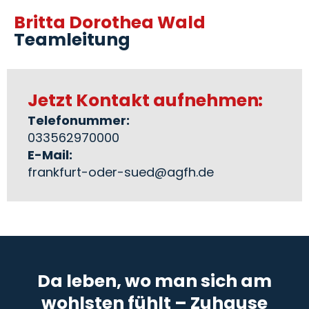
Britta Dorothea Wald
Teamleitung
Jetzt Kontakt aufnehmen:
Telefonummer:
033562970000
E-Mail:
frankfurt-oder-sued@agfh.de
Da leben, wo man sich am
wohlsten fühlt – Zuhause