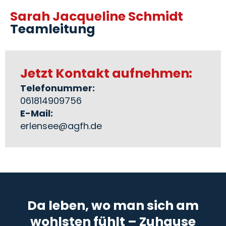
Sarah Jacqueline Schmidt
Teamleitung
Jetzt Kontakt aufnehmen:
Telefonummer:
061814909756
E-Mail:
erlensee@agfh.de
Da leben, wo man sich am
wohlsten fühlt – Zuhause