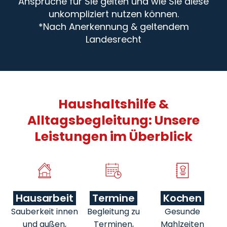
Ansprüche für Sie gelten und wie Sie diese
unkompliziert nutzen können.
*Nach Anerkennung & geltendem
Landesrecht
Haushaltshilfe &
Alltagsbegleitung: Unsere
Leistungen im Überblick
Hausarbeit
Termine
Kochen
Sauberkeit innen
Begleitung zu
Gesunde
und außen,
Terminen,
Mahlzeiten