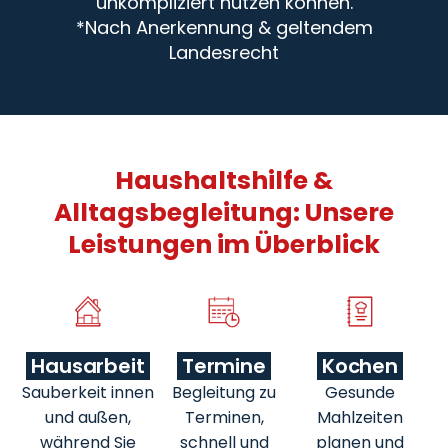
unkompliziert nutzen können.
*Nach Anerkennung & geltendem
Landesrecht
Haushaltshilfe &
Alltagsbegleitung: Unsere
Leistungen im Überblick
Hausarbeit
Termine
Kochen
Sauberkeit innen
Begleitung zu
Gesunde
und außen,
Terminen,
Mahlzeiten
während Sie
schnell und
planen und