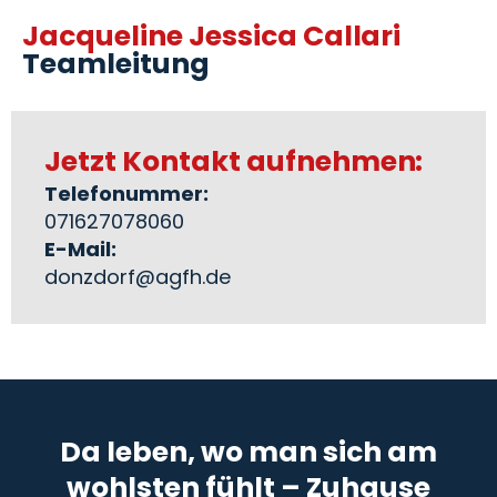
Jacqueline Jessica Callari
Teamleitung
Jetzt Kontakt aufnehmen:
Telefonummer:
071627078060
E-Mail:
donzdorf@agfh.de
Da leben, wo man sich am
wohlsten fühlt – Zuhause