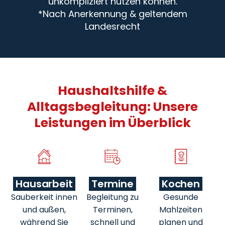
unkompliziert nutzen können.
*Nach Anerkennung & geltendem
Landesrecht
Haushaltshilfe &
Alltagsbegleitung: Unsere
Leistungen im Überblick
Hausarbeit
Termine
Kochen
Sauberkeit innen
Begleitung zu
Gesunde
und außen,
Terminen,
Mahlzeiten
während Sie
schnell und
planen und