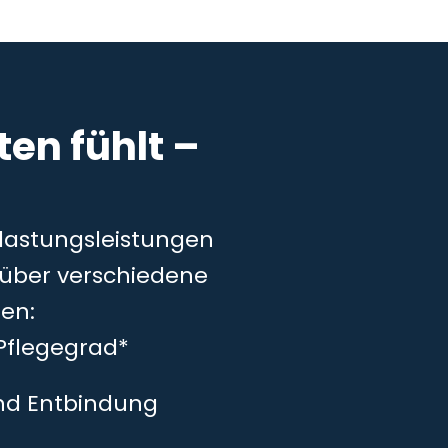
en fühlt –
tlastungsleistungen
– über verschiedene
en:
Pflegegrad*
und Entbindung