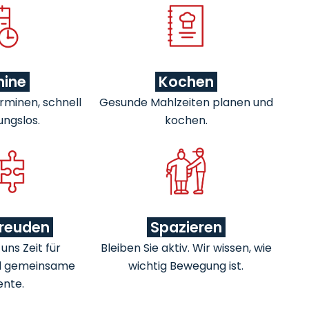
mine
Kochen
rminen, schnell
Gesunde Mahlzeiten planen und
ungslos.
kochen.
freuden
Spazieren
ns Zeit für
Bleiben Sie aktiv. Wir wissen, wie
d gemeinsame
wichtig Bewegung ist.
nte.