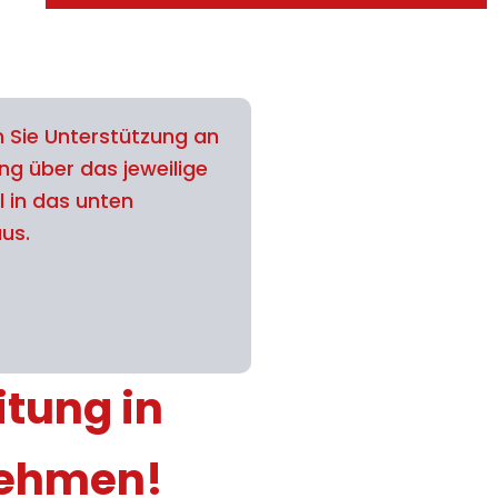
 Sie Unterstützung an
ng über das jeweilige
l in das unten
aus.
itung in
nehmen!