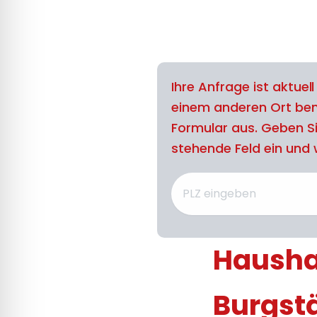
Ihre Anfrage ist aktuel
einem anderen Ort benö
Formular aus. Geben Si
stehende Feld ein und w
Haushal
Burgst