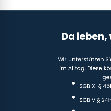
Da leben,
Wir unterstützen S
im Alltag. Diese k
ge
SGB XI § 4
SGB V § 24