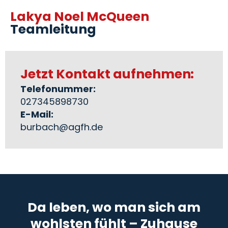
Lakya Noel McQueen
Teamleitung
Jetzt Kontakt aufnehmen:
Telefonummer:
027345898730
E-Mail:
burbach@agfh.de
Da leben, wo man sich am
wohlsten fühlt – Zuhause