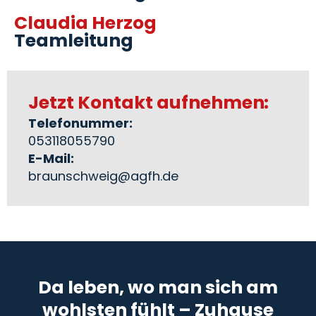
Claudia Herzog
Teamleitung
Jetzt Kontakt aufnehmen:
Telefonummer:
053118055790
E-Mail:
braunschweig@agfh.de
Da leben, wo man sich am
wohlsten fühlt – Zuhause